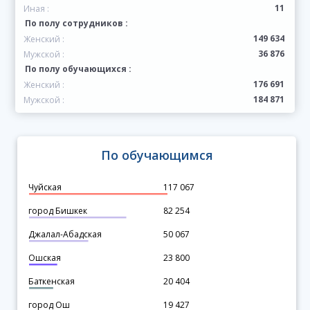
11
Иная :
По полу сотрудников :
149 634
Женский :
36 876
Мужской :
По полу обучающихся :
176 691
Женский :
184 871
Мужской :
По обучающимся
Чуйская
117 067
город Бишкек
82 254
Джалал-Абадская
50 067
Ошская
23 800
Баткенская
20 404
город Ош
19 427