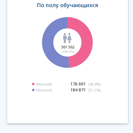
По полу обучающихся
361 562
(100,0%)
176 691
Женский
(48,9%)
184 871
Мужской
(51,1%)