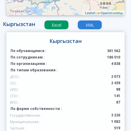
Leaflet
| ©
OpenStreetMap
Кыргызстан
Excel
ХML
Кыргызстан
По обучающимся :
361 562
По сотрудникам :
186 510
По организациям :
4 838
По типам образования :
2 073
ДОО :
2 439
ОО :
98
НПО :
141
СПО :
87
ВПО :
По форме собственности :
3 226
Государственная :
1 082
Муниципальная :
519
Частная :