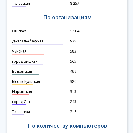
Таласская
8 257
По организациям
Ошская
1 104
Джалал-Абадская
935
Чуйская
583
город Бишкек
565
Баткенская
499
Ыссык-Кульская
380
Нарынская
313
город Ош
243
Таласская
216
По количеству компьютеров