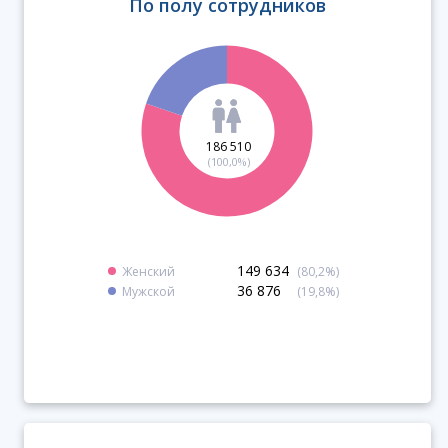
По полу сотрудников
186 510
(100,0%)
149 634
Женский
(80,2%)
36 876
Мужской
(19,8%)