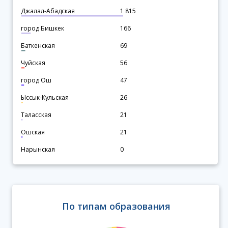
Джалал-Абадская
1 815
город Бишкек
166
Баткенская
69
Чуйская
56
город Ош
47
Ыссык-Кульская
26
Таласская
21
Ошская
21
Нарынская
0
По типам образования