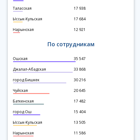
Таласская
17 938
Ыссык-Кульская
17 684
Нарынская
12 921
По сотрудникам
Ошская
35 547
Джалал-Абадская
33 868
город Бишкек
30 216
Чуйская
20 645
Баткенская
17 482
город Ош
15 404
Ыссык-Кульская
13 505
Нарынская
11 586