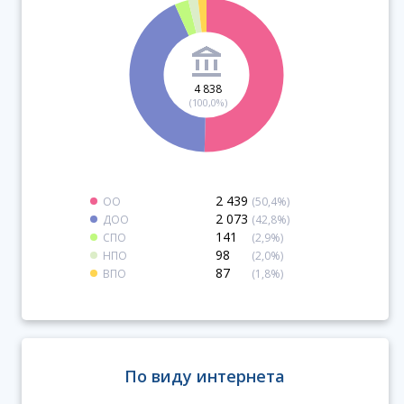
4 838
(100,0%)
2 439
ОО
(50,4%)
2 073
ДОО
(42,8%)
141
СПО
(2,9%)
98
НПО
(2,0%)
87
ВПО
(1,8%)
По виду интернета