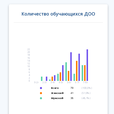
Количество обучающихся ДОО
22
20
18
16
14
12
10
8
6
4
2
0
0-2г
2-3г
3-4г
4-5г
5-6г
6-7г
7-8л
Всего
79
(100,0%)
Женский
41
(51,9%)
Мужской
38
(48,1%)